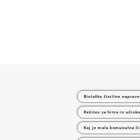
Biološke čistilne naprave
Rešitev za hitro in učink
Kaj je mala komunalna či