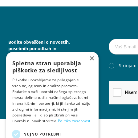
Bodite obveščeni o novostih,
posebnih ponudbah in
koristnih nasvetih.
×
Spletna stran uporablja
Strinjam
piškotke za sledljivost
Piškotke uporabljamo za prilagajanje
vsebine, oglasov in analizo prometa.
Podatke o vaši uporabi našega spletnega
mesta delimo tudi z našimi oglaševalskimi
in analitičnimi partnerji, ki jih lahko združijo
z drugimi informacijami, ki ste jim jih
posredovali ali ki so jih zbrali pri vaši
uporabi njihovih storitev.
Politika zasebnosti
NUJNO POTREBNI
IZDELKI