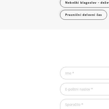
Nebeški blagoslov – deže
Praznični delovni čas