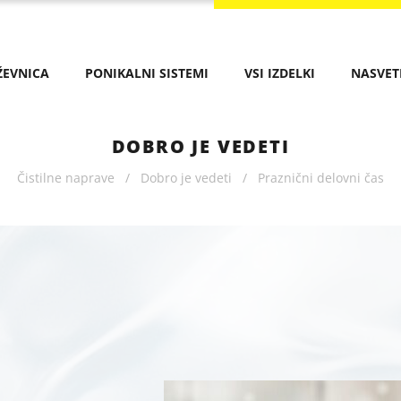
ŽEVNICA
PONIKALNI SISTEMI
VSI IZDELKI
NASVET
DOBRO JE VEDETI
Čistilne naprave
/
Dobro je vedeti
/
Praznični delovni čas