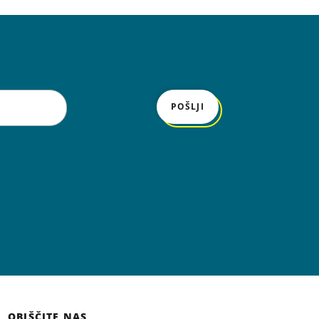
POŠLJI
OBIŠČITE NAS