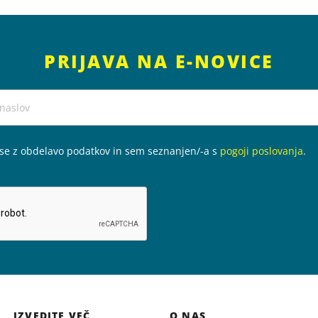
PRIJAVA NA E-NOVICE
 se z obdelavo podatkov in sem seznanjen/-a s
pogoji poslovanja
.
IZVEDITE VEČ
O NAS