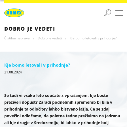
DOBRO JE VEDETI
Čistilne naprave
/
Dobro je vedeti
/
Kje bomo letovali v prihodnje?
Kje bomo letovali v prihodnje?
21.08.2024
Se tudi vi vsako leto soočate z vprašanjem, kje boste
preživeli dopust? Zaradi podnebnih sprememb bi bila v
prihodnje ta odločitev lahko bistveno lažja. Če se zdaj
povečini odločamo, da poletne tedne preživimo na Jadranu
ali kje drugje v Sredozemlju, bi lahko v prihodnje bolj