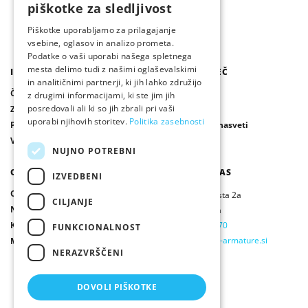
piškotke za sledljivost
Piškotke uporabljamo za prilagajanje
vsebine, oglasov in analizo prometa.
Podatke o vaši uporabi našega spletnega
mesta delimo tudi z našimi oglaševalskimi
IZDELKI
IZVEDITE VEČ
in analitičnimi partnerji, ki jih lahko združijo
Čistilne naprave / Greznice
Publikacije
z drugimi informacijami, ki ste jim jih
posredovali ali ki so jih zbrali pri vaši
Zbiralniki deževnice
Novice
uporabi njihovih storitev.
Politika zasebnosti
Ponikalni sistemi
Vprašanja in nasveti
Vsi izdelki
NUJNO POTREBNI
O NAS
OBIŠČITE NAS
IZVEDBENI
O nas
Ljubljanska cesta 2a
CILJANJE
Naši partnerji
Ivančna Gorica
Kontakt
T:
01 / 78 69 270
FUNKCIONALNOST
E:
info@armex-armature.si
Mnenja strank
NERAZVRŠČENI
DOVOLI PIŠKOTKE