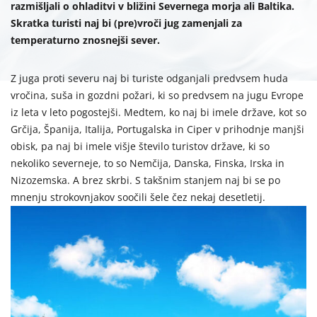
razmišljali o ohladitvi v bližini Severnega morja ali Baltika.
Skratka turisti naj bi (pre)vroči jug zamenjali za
temperaturno znosnejši sever.
Z juga proti severu naj bi turiste odganjali predvsem huda
vročina, suša in gozdni požari, ki so predvsem na jugu Evrope
iz leta v leto pogostejši. Medtem, ko naj bi imele države, kot so
Grčija, Španija, Italija, Portugalska in Ciper v prihodnje manjši
obisk, pa naj bi imele višje število turistov države, ki so
nekoliko severneje, to so Nemčija, Danska, Finska, Irska in
Nizozemska. A brez skrbi. S takšnim stanjem naj bi se po
mnenju strokovnjakov soočili šele čez nekaj desetletij.