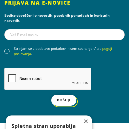
PRIJAVA NA E-NOVICE
Bodite obveščeni o novostih, posebnih ponudbah in koristnih
nasvetih.
Strinjam se z obdelavo podatkov in sem seznanjen/-a s
pogoji
poslovanja
.
POŠLJI
×
Spletna stran uporablja