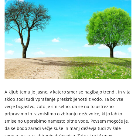
A kljub temu je jasno, v katero smer se nagibajo trendi. In v ta
sklop sodi tudi vprašanje preskrbljenosti z vodo. Ta bo vse
večje bogastvo, zato je smiselno, da se na to ustrezno
pripravimo in razmislimo o zbiranju deževnice, ki jo lahko
smiselno uporabimo namesto pitne vode. Povsem mogoče je,
da se bodo zaradi večje suše in manj deževja tudi zvišale
cene naprav za zbiranje deževnice. Zato si pri Armex