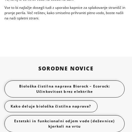
Vse to bi najlažje dosegli tudi z uporabo kapnice za splakovanje stranišč in
pranje perila. Več rešitev, kako smiselno prihraniti pitno vodo, boste našli
na naši spletni strani.
SORODNE NOVICE
Biološka čistilna naprava Biorock – Ecorock:
Učinkovitost brez elektrike
Kako deluje biološka čistilna naprava?
Estetski in funkcionalni odjem vode (deževnice)
kjerkoli na vrtu