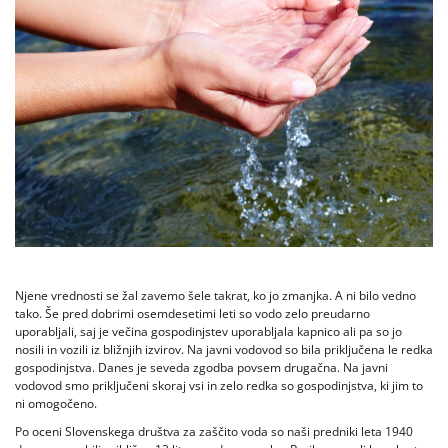
Njene vrednosti se žal zavemo šele takrat, ko jo zmanjka. A ni bilo vedno
tako. Še pred dobrimi osemdesetimi leti so vodo zelo preudarno
uporabljali, saj je večina gospodinjstev uporabljala kapnico ali pa so jo
nosili in vozili iz bližnjih izvirov. Na javni vodovod so bila priključena le redka
gospodinjstva. Danes je seveda zgodba povsem drugačna. Na javni
vodovod smo priključeni skoraj vsi in zelo redka so gospodinjstva, ki jim to
ni omogočeno.
Po oceni Slovenskega društva za zaščito voda so naši predniki leta 1940