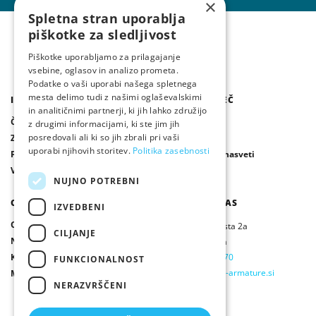
×
Spletna stran uporablja
piškotke za sledljivost
Piškotke uporabljamo za prilagajanje
vsebine, oglasov in analizo prometa.
Podatke o vaši uporabi našega spletnega
mesta delimo tudi z našimi oglaševalskimi
IZDELKI
IZVEDITE VEČ
in analitičnimi partnerji, ki jih lahko združijo
Čistilne naprave / Greznice
Publikacije
z drugimi informacijami, ki ste jim jih
posredovali ali ki so jih zbrali pri vaši
Zbiralniki deževnice
Novice
uporabi njihovih storitev.
Politika zasebnosti
Ponikalni sistemi
Vprašanja in nasveti
Vsi izdelki
NUJNO POTREBNI
O NAS
OBIŠČITE NAS
IZVEDBENI
O nas
Ljubljanska cesta 2a
CILJANJE
Naši partnerji
Ivančna Gorica
Kontakt
T:
01 / 78 69 270
FUNKCIONALNOST
E:
info@armex-armature.si
Mnenja strank
NERAZVRŠČENI