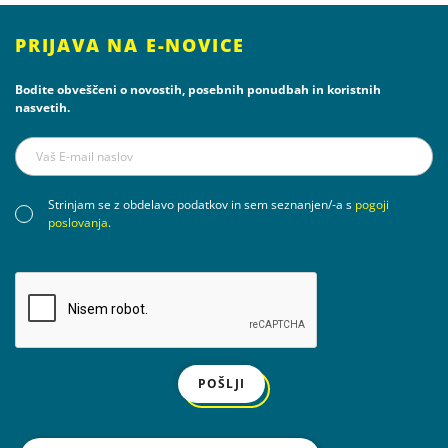
PRIJAVA NA E-NOVICE
Bodite obveščeni o novostih, posebnih ponudbah in koristnih
nasvetih.
Strinjam se z obdelavo podatkov in sem seznanjen/-a s
pogoji
poslovanja
.
POŠLJI