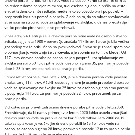
dnevno porabili približno 13 litrov vode na osebo. Perilo so prali le enkrat
na teden z doma narejenim milom, tudi osebna higiena je prišla na vrsto
enkrat tedensko ali še redkeje, medtem ko so posodo prali po potrebi v
preprostih koritih s pomočjo pepela. Glede na to, da so takrat prevladovala
stranišča na štrbunk, vode za splakovanje wc školjke, ki danes predstavlja
veliko porabo pitne vode, niso potrebovali.
V naslednjih 40 letih je se je dnevna poraba pitne vode na osebo bistveno
zvišala, saj je leta 1980 v povprečju znašala 117 litrov. Takrat je bila večina
gospodinjstev že priključena na javni vodovod. Sprva se je zaradi spominov
o pomanjkanju vode z njo še varčevala, a je spomin na to hitro bledel. Od
117 litrov dnevne porabe na osebo, se je v povprečju za splakovanje wc
školjke porabilo 50 litrov pitne vode, osebno higieno 35, pomivanje posode
dobrih 23 litrov, preostanek pa za pranje perila.
Štirideset let pozneje, torej leta 2020, je bila dnevna poraba vode povsem
enaka, torej 117 litrov. V štirih desetletjih nam je uspelo prepoloviti porabo
vode za splakovanje wc školjke na 25 litrov, za osebno higieno smo porabili
v povprečju 44 litrov, za pomivanje posode 32 litrov, preostanek pa za
pranje perila.
V društvu so pripravili tudi oceno dnevne porabe pitne vode v letu 2060.
Predvidevajo, da bi nam v primerjavi z letom 2020 lahko uspelo zmanjšati
dnevno porabo vode na prebivalca za kar 50 odstotkov. Leta 2060 naj bi
tako za splakovanje wc školjke dnevno porabili le še 15 litrov vode na
osebo, za osebno higieno 28 litrov, pomivanje posode 12 in za pranje perila
10, torej le 65 litrov vode na osebo na dan.