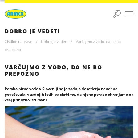
DOBRO JE VEDETI
Čistilne naprave
/
Dobro je vedeti
/
Varčujmo z vodo, da ne bo
prepozno
VARČUJMO Z VODO, DA NE BO
PREPOZNO
Poraba pitne vode v Sloveniji se je zadnja desetletja nenehno
povečevala, v zadnjih letih pa skrbimo, da njeno porabo ohranjamo na
vsaj približno isti ravni.