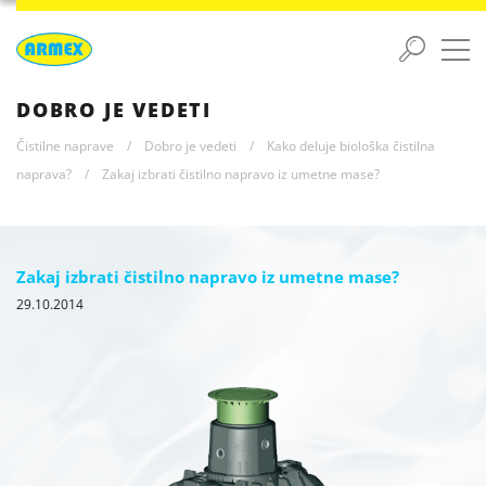
DOBRO JE VEDETI
Čistilne naprave
/
Dobro je vedeti
/
Kako deluje biološka čistilna
naprava?
/
Zakaj izbrati čistilno napravo iz umetne mase?
Zakaj izbrati čistilno napravo iz umetne mase?
29.10.2014