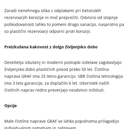
Zaradi nenehnega stika z odplakami pri betonskih
rezervoarjih korozije ni moč preprečiti. Odvisno od stopnje
poškodovanosti lahko to pomeni drago sanacijo, nasprotno pa
so plastični rezervoarji odporni proti koroziji.
Preizkušena kakovost z dolgo življenjsko dobo
Desetletja izkušenj in moderni postopki izdelave zagotavljajo
življenjsko dobo plastičnih posod preko 50 let. Čistilna
naprava GRAF ima 25 letno garancijo. SBR čistilna tehnologija
ima 3 leta garancije, za doplačilo 6 let. Izkoristek naših
čistilnih naprav redno preverjajo neodvisni inštituti.
Opcije
Male čistilne naprave GRAF se lahko popolnoma prilagodijo
individualnim potrebam in zahtevam.