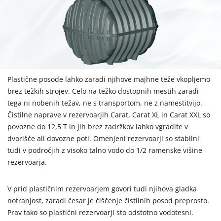
Plastične posode lahko zaradi njihove majhne teže vkopljemo
brez težkih strojev. Celo na težko dostopnih mestih zaradi
tega ni nobenih težav, ne s transportom, ne z namestitvijo.
Čistilne naprave v rezervoarjih Carat, Carat XL in Carat XXL so
povozne do 12,5 T in jih brez zadržkov lahko vgradite v
dvorišče ali dovozne poti. Omenjeni rezervoarji so stabilni
tudi v področjih z visoko talno vodo do 1/2 ramenske višine
rezervoarja.
V prid plastičnim rezervoarjem govori tudi njihova gladka
notranjost, zaradi česar je čiščenje čistilnih posod preprosto.
Prav tako so plastični rezervoarji sto odstotno vodotesni.