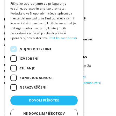
Piškotke uporabljamo za prilagajanje
vsebine, oglasov in analizo prometa.
Podatke o vaši uporabi našega spletnega
mesta delimo tudi z našimi oglaševalskimi
IZDELKI
IZVEDITE VEČ
in analitičnimi partnerji, ki jih lahko združijo
Čistilne naprave / Greznice
Publikacije
z drugimi informacijami, ki ste jim jih
posredovali ali ki so jih zbrali pri vaši
Zbiralniki deževnice
Novice
uporabi njihovih storitev.
Politika zasebnosti
Ponikalni sistemi
Vprašanja in nasveti
Vsi izdelki
NUJNO POTREBNI
O NAS
OBIŠČITE NAS
IZVEDBENI
O nas
Ljubljanska cesta 2a
CILJANJE
Naši partnerji
Ivančna Gorica
Kontakt
T:
01 / 78 69 270
FUNKCIONALNOST
E:
info@armex-armature.si
Mnenja strank
NERAZVRŠČENI
DOVOLI PIŠKOTKE
NE DOVOLIM PIŠKOTKOV