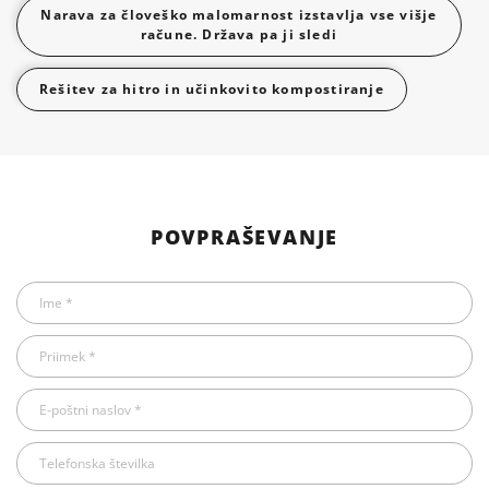
Narava za človeško malomarnost izstavlja vse višje
račune. Država pa ji sledi
Rešitev za hitro in učinkovito kompostiranje
POVPRAŠEVANJE