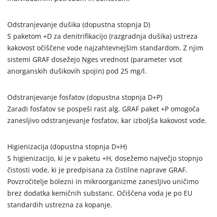
Odstranjevanje dušika (dopustna stopnja D)
S paketom +D za denitrifikacijo (razgradnja dušika) ustreza
kakovost očiščene vode najzahtevnejšim standardom. Z njim
sistemi GRAF dosežejo Nges vrednost (parameter vsot
anorganskih dušikovih spojin) pod 25 mg/l.
Odstranjevanje fosfatov (dopustna stopnja D+P)
Zaradi fosfatov se pospeši rast alg. GRAF paket +P omogoča
zanesljivo odstranjevanje fosfatov, kar izboljša kakovost vode.
Higienizacija (dopustna stopnja D+H)
S higienizacijo, ki je v paketu +H, dosežemo največjo stopnjo
čistosti vode, ki je predpisana za čistilne naprave GRAF.
Povzročitelje bolezni in mikroorganizme zanesljivo uničimo
brez dodatka kemičnih substanc. Očiščena voda je po EU
standardih ustrezna za kopanje.