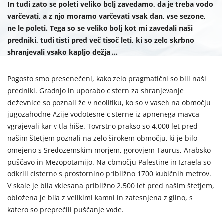
In tudi zato se poleti veliko bolj zavedamo, da je treba vodo
varčevati, a z njo moramo varčevati vsak dan, vse sezone,
ne le poleti. Tega so se veliko bolj kot mi zavedali naši
predniki, tudi tisti pred več tisoč leti, ki so zelo skrbno
shranjevali vsako kapljo dežja …
Pogosto smo presenečeni, kako zelo pragmatični so bili naši
predniki. Gradnjo in uporabo cistern za shranjevanje
deževnice so poznali že v neolitiku, ko so v vaseh na območju
jugozahodne Azije vodotesne cisterne iz apnenega mavca
vgrajevali kar v tla hiše. Tovrstno prakso so 4.000 let pred
našim štetjem poznali na zelo širokem območju, ki je bilo
omejeno s Sredozemskim morjem, gorovjem Taurus, Arabsko
puščavo in Mezopotamijo. Na območju Palestine in Izraela so
odkrili cisterno s prostornino približno 1700 kubičnih metrov.
V skale je bila vklesana približno 2.500 let pred našim štetjem,
obložena je bila z velikimi kamni in zatesnjena z glino, s
katero so preprečili puščanje vode.