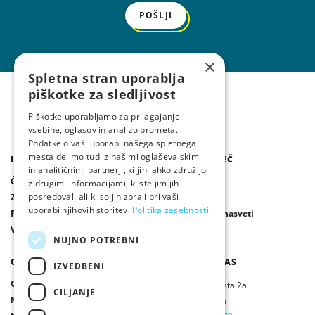
POŠLJI
×
Spletna stran uporablja
piškotke za sledljivost
Piškotke uporabljamo za prilagajanje
vsebine, oglasov in analizo prometa.
Podatke o vaši uporabi našega spletnega
mesta delimo tudi z našimi oglaševalskimi
IZDELKI
IZVEDITE VEČ
in analitičnimi partnerji, ki jih lahko združijo
Čistilne naprave / Greznice
Publikacije
z drugimi informacijami, ki ste jim jih
posredovali ali ki so jih zbrali pri vaši
Zbiralniki deževnice
Novice
uporabi njihovih storitev.
Politika zasebnosti
Ponikalni sistemi
Vprašanja in nasveti
Vsi izdelki
NUJNO POTREBNI
O NAS
OBIŠČITE NAS
IZVEDBENI
O nas
Ljubljanska cesta 2a
CILJANJE
Naši partnerji
Ivančna Gorica