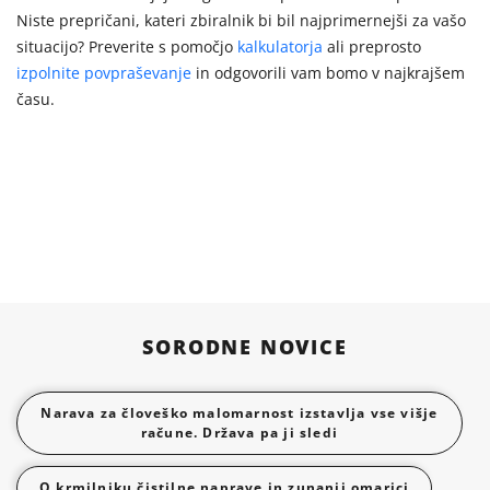
Niste prepričani, kateri zbiralnik bi bil najprimernejši za vašo
situacijo? Preverite s pomočjo
kalkulatorja
ali preprosto
izpolnite povpraševanje
in odgovorili vam bomo v najkrajšem
času.
SORODNE NOVICE
Narava za človeško malomarnost izstavlja vse višje
račune. Država pa ji sledi
O krmilniku čistilne naprave in zunanji omarici