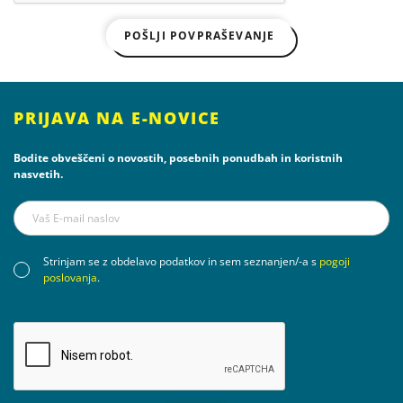
POŠLJI POVPRAŠEVANJE
PRIJAVA NA E-NOVICE
Bodite obveščeni o novostih, posebnih ponudbah in koristnih
nasvetih.
Strinjam se z obdelavo podatkov in sem seznanjen/-a s
pogoji
poslovanja
.