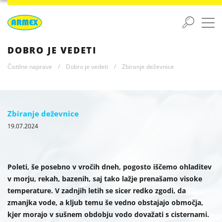
DOBRO JE VEDETI
Čistilne naprave
/
Dobro je vedeti
/
Zbiranje deževnice
Zbiranje deževnice
19.07.2024
Poleti, še posebno v vročih dneh, pogosto iščemo ohladitev
v morju, rekah, bazenih, saj tako lažje prenašamo visoke
temperature. V zadnjih letih se sicer redko zgodi, da
zmanjka vode, a kljub temu še vedno obstajajo območja,
kjer morajo v sušnem obdobju vodo dovažati s cisternami.