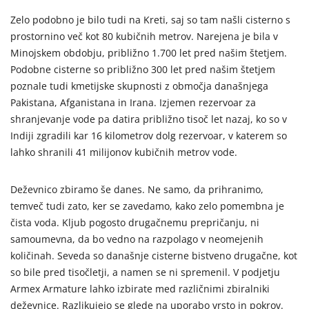
Zelo podobno je bilo tudi na Kreti, saj so tam našli cisterno s
prostornino več kot 80 kubičnih metrov. Narejena je bila v
Minojskem obdobju, približno 1.700 let pred našim štetjem.
Podobne cisterne so približno 300 let pred našim štetjem
poznale tudi kmetijske skupnosti z območja današnjega
Pakistana, Afganistana in Irana. Izjemen rezervoar za
shranjevanje vode pa datira približno tisoč let nazaj, ko so v
Indiji zgradili kar 16 kilometrov dolg rezervoar, v katerem so
lahko shranili 41 milijonov kubičnih metrov vode.
Deževnico zbiramo še danes. Ne samo, da prihranimo,
temveč tudi zato, ker se zavedamo, kako zelo pomembna je
čista voda. Kljub pogosto drugačnemu prepričanju, ni
samoumevna, da bo vedno na razpolago v neomejenih
količinah. Seveda so današnje cisterne bistveno drugačne, kot
so bile pred tisočletji, a namen se ni spremenil. V podjetju
Armex Armature lahko izbirate med različnimi zbiralniki
deževnice. Razlikujejo se glede na uporabo vrsto in pokrov.