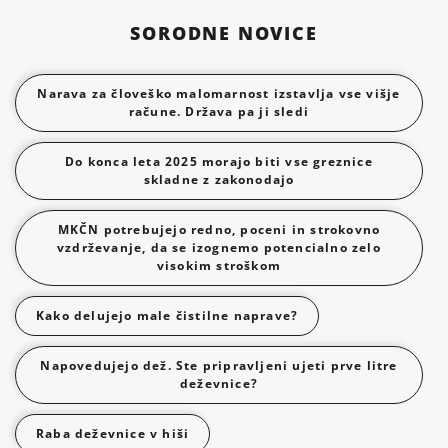
SORODNE NOVICE
Narava za človeško malomarnost izstavlja vse višje
račune. Država pa ji sledi
Do konca leta 2025 morajo biti vse greznice
skladne z zakonodajo
MKČN potrebujejo redno, poceni in strokovno
vzdrževanje, da se izognemo potencialno zelo
visokim stroškom
Kako delujejo male čistilne naprave?
Napovedujejo dež. Ste pripravljeni ujeti prve litre
deževnice?
Raba deževnice v hiši