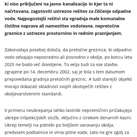
ki niso priključeni na javno kanalizacijo in kjer ta ni
načrtovana, zagotoviti ustrezno rešitev za čiščenje odpadne
vode. Najpogostejši rešitvi sta vgradnja male komunalne
čistilne naprave ali namestitev vodotesne, nepretočne
greznice z ustrezno prostornino in rednim praznjenjem.
Zakonodaja posebej določa, da pretočne greznice, ki odpadno
vodo odvajajo neposredno ali posredno v okolje, po koncu leta
2025 ne bodo več dovoljene. To velja tudi za vse stavbe,
zgrajene po 14. decembru 2002, saj je bila s tem datumom
prepovedana gradnja pretočnih greznic. A tudi starejši objekti
morajo dokazati skladnost svojih obstoječih rešitev z
okoljevarstvenimi standardi.
V primeru neukrepanja lahko lastniki nepremičnin pričakujejo
ukrepe inšpekcijskih služb, vključno z izrekom denarnih kazni.
Ukrep temelji na potrebi po boljšem varovanju okolja,
predvsem podtalnice in virov pitne vode, zato ne gre zgolj za