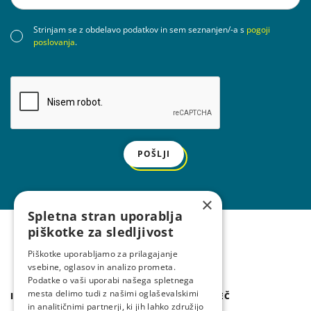
Strinjam se z obdelavo podatkov in sem seznanjen/-a s
pogoji
poslovanja
.
POŠLJI
×
Spletna stran uporablja
piškotke za sledljivost
Piškotke uporabljamo za prilagajanje
vsebine, oglasov in analizo prometa.
Podatke o vaši uporabi našega spletnega
mesta delimo tudi z našimi oglaševalskimi
IZDELKI
IZVEDITE VEČ
in analitičnimi partnerji, ki jih lahko združijo