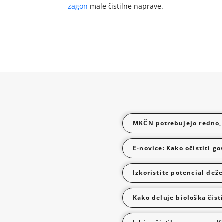
zagon
male čistilne naprave.
MKČN potrebujejo redno, 
E-novice: Kako očistiti g
Izkoristite potencial deže
Kako deluje biološka čis