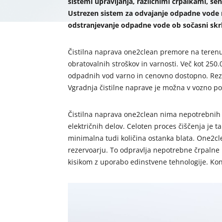
sistemi upravljanja, različnimi črpalkami, se
Ustrezen sistem za odvajanje odpadne vode
odstranjevanje odpadne vode ob sočasni skrb
Čistilna naprava one2clean premore na terenu
obratovalnih stroškov in varnosti. Več kot 250.
odpadnih vod varno in cenovno dostopno. Rezer
Vgradnja čistilne naprave je možna v vozno pov
Čistilna naprava one2clean nima nepotrebnih d
električnih delov. Celoten proces čiščenja je 
minimalna tudi količina ostanka blata. One2cl
rezervoarju. To odpravlja nepotrebne črpalne p
kisikom z uporabo edinstvene tehnologije. Kon