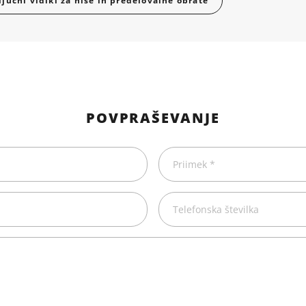
Ključni vidiki za hiše in predelovalne obrate
POVPRAŠEVANJE