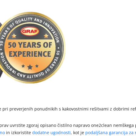
e pri preverjenih ponudnikih s kakovostnimi rešitvami z dobrimi ref
aprav uvrstite zgoraj opisano čistilno napravo one2clean nemškega p
eno
in izkoristite
dodatne ugodnosti
, kot je
podaljšana garancija za 