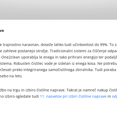
eve
 trajnostno naravnan, doseže lahko tudi učinkovitost do 99%. To z
e zahteve postanejo strožje. Tradicionalni sistemi za čiščenje odp
One2clean uporablja le enega in tako prihrani energijo ter podaljš
stema. Robusten čistilec vode je izdelan iz enega kosa. Ne potreb
drževati preko integriranega samočistilnega zbiralnika. Tudi poraba
sebo na leto.
dbo na trgu in izbiro čistilne naprave. Takrat je namreč nakup čist
no izbiro ogledate tudi
11. nasvetov pri izbiri čistilne naprave
in
od