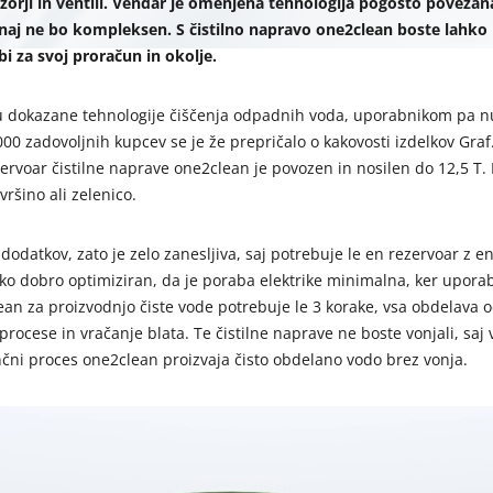
nzorji in ventili. Vendar je omenjena tehnologija pogosto povezana 
naj ne bo
kompleksen. S čistilno napravo one2clean boste lahko
i za svoj proračun in okolje.
 dokazane tehnologije čiščenja odpadnih voda, uporabnikom pa nud
000 zadovoljnih kupcev se je že prepričalo o kakovosti izdelkov Graf
voar čistilne naprave one2clean je povozen in nosilen do 12,5 T. 
ršino ali zelenico.
odatkov, zato je zelo zanesljiva, saj potrebuje le en rezervoar z 
tako dobro optimiziran, da je poraba elektrike minimalna, ker uporab
ean za proizvodnjo čiste vode potrebuje le 3 korake, vsa obdelava 
rocese in vračanje blata. Te čistilne naprave ne boste vonjali, saj
čni proces one2clean proizvaja čisto obdelano vodo brez vonja.