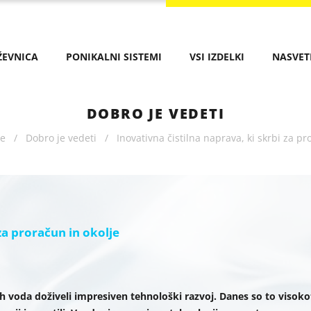
ŽEVNICA
PONIKALNI SISTEMI
VSI IZDELKI
NASVET
DOBRO JE VEDETI
ve
/
Dobro je vedeti
/
Inovativna čistilna naprava, ki skrbi za pr
 za proračun in okolje
nih voda doživeli impresiven tehnološki razvoj. Danes so to visok