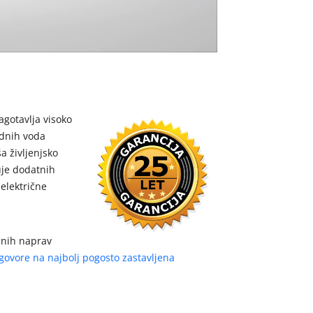
agotavlja visoko
adnih voda
a življenjsko
uje dodatnih
 električne
ilnih naprav
govore na najbolj pogosto zastavljena