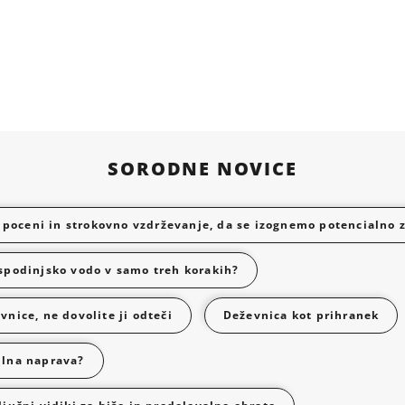
SORODNE NOVICE
poceni in strokovno vzdrževanje, da se izognemo potencialno 
ospodinjsko vodo v samo treh korakih?
vnice, ne dovolite ji odteči
Deževnica kot prihranek
tilna naprava?