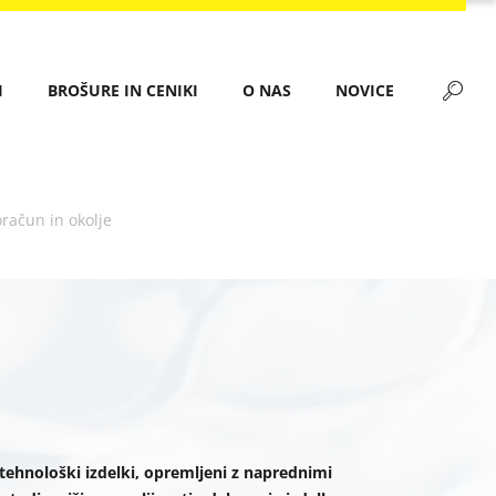
I
BROŠURE IN CENIKI
O NAS
NOVICE
oračun in okolje
otehnološki izdelki, opremljeni z naprednimi