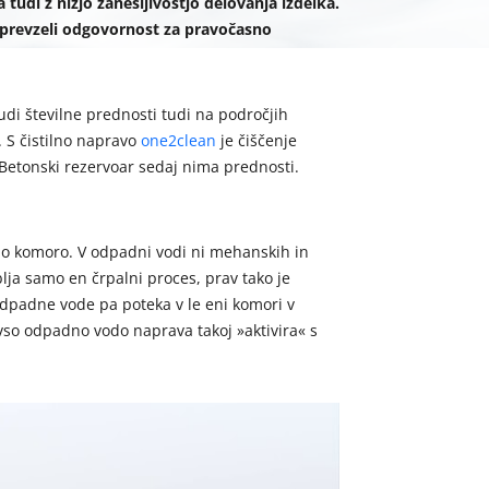
tudi z nižjo zanesljivostjo delovanja izdelka.
 prevzeli odgovornost za pravočasno
i številne prednosti tudi na področjih
. S čistilno napravo
one2clean
je čiščenje
Betonski rezervoar sedaj nima prednosti.
eno komoro. V odpadni vodi ni mehanskih in
lja samo en črpalni proces, prav tako je
odpadne vode pa poteka v le eni komori v
 vso odpadno vodo naprava takoj »aktivira« s