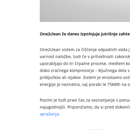
One2clean že danes izpolnjuje jutrišnje zaht
One2clean sistem za čiščenje odpadnih voda je
varnost naložbe, tudi če v prihodnosti zakonsk
uporabljajo do tri črpalne procese, medtem ko 
dobo zračnega kompresorja – ključnega dela si
priključkov ali vijakov. Sistem je enostavno vz
energije je neznatna, saj porabi le 75kWh na o
Pozimi je tudi pravi čas za seznanjanje s ponu
najugodnejši. Priporočamo, da si pred dokonč
vprašanja
.